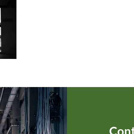
ICSA). Proudly created with Wix.com
Cont