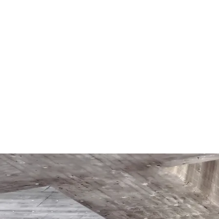
Col. Tepeyac, Calle Yoro, Casa 2450. Tegucigalpa, FM 11
Honduras, Centro América.
Tel (504)2239-3342 (504)9985-3063
email
proyectos@icsahn.com