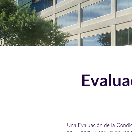
Evalua
Una Evaluación de la Condic
inversionistas una visión com